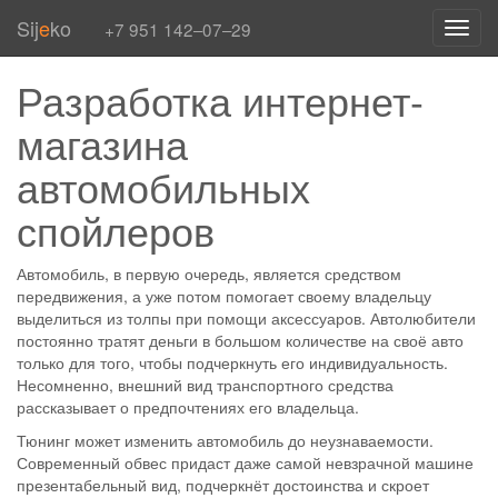
Sij
e
ko
+7 951 142‒07‒29
Toggl
navig
Разработка интернет-
магазина
автомобильных
спойлеров
Автомобиль, в первую очередь, является средством
передвижения, а уже потом помогает своему владельцу
выделиться из толпы при помощи аксессуаров. Автолюбители
постоянно тратят деньги в большом количестве на своё авто
только для того, чтобы подчеркнуть его индивидуальность.
Несомненно, внешний вид транспортного средства
рассказывает о предпочтениях его владельца.
Тюнинг может изменить автомобиль до неузнаваемости.
Современный обвес придаст даже самой невзрачной машине
презентабельный вид, подчеркнёт достоинства и скроет