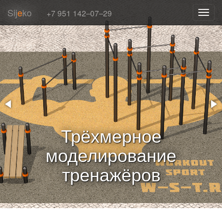
Sij
e
ko
+7 951 142‒07‒29
Toggl
navig
Трёхмерное
моделирование
тренажёров