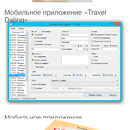
Мобильное приложение «Travel
Dating»
Мобильное приложение
ТрансЮжСтроя