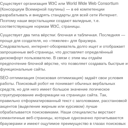
Существует организация W3C или World Wide Web Consortium
(Консорциум Всемирной паутины) — в её компетенции
разрабатывать и внедрять стандарты для всей сети Интернет.
Поэтому наши верстальщики создают валидные, т.е.
соответствующие нормам W3C, страницы.
Существует два типа вёрстки: блочная и табличная. Последняя —
проще для создателя, но «тяжелее» для браузера.
Следовательно, интернет-обозреватель долго ищет и отображает
запрошенные веб-страницы, что доставляет определённый
дискомфорт пользователю. В связи с этим мы отдаём
предпочтение блочной вёрстке, что позволяет создавать быстрые и
функциональные сайты.
SEO-оптимизация (поисковая оптимизация) задаёт свои условия
работы. Поисковый робот не понимает обычных вербальных
средств, но для него имеет большое значение логическое
структурирование информации на страницах сайта. Так,
правильно отформатированный текст с заголовками, расстановкой
акцентов (выделение жирным или курсивом) лучше
обрабатывается поисковиками. Наши специалисты верстают
семантичные веб-страницы, которые однозначно прочитываются
браузерами и имеют ощутимое преимущество в глазах поисковых