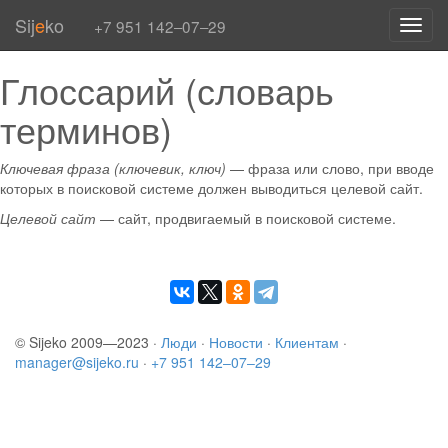
Sij
e
ko
+7 951 142‒07‒29
Toggl
navig
Глоссарий (словарь
терминов)
Ключевая фраза (ключевик, ключ)
— фраза или слово, при вводе
которых в поисковой системе должен выводиться целевой сайт.
Целевой сайт
— сайт, продвигаемый в поисковой системе.
© Sijeko 2009—2023 ·
Люди
·
Новости
·
Клиентам
·
manager@sijeko.ru
·
+7 951 142‒07‒29